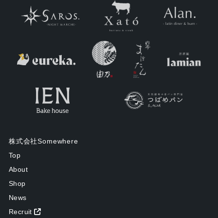
株式会社Somewhere
Top
About
Shop
News
Recruit